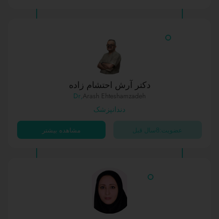
دکتر آرش احتشام زاده
,Dr
Arash Ehteshamzadeh
دندانپزشک
عضویت:8سال قبل
مشاهده بیشتر