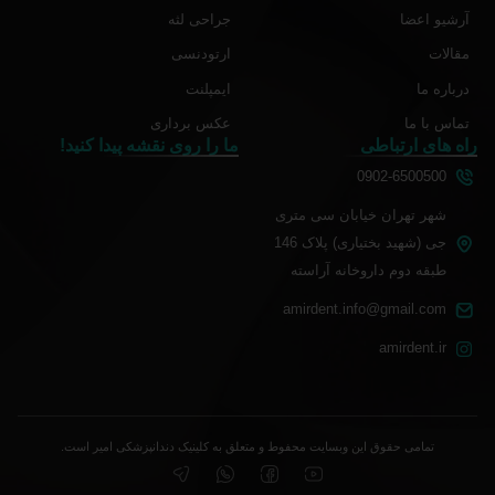
آرشیو اعضا
جراحی لثه
مقالات
ارتودنسی
درباره ما
ایمپلنت
تماس با ما
عکس برداری
راه های ارتباطی
ما را روی نقشه پیدا کنید!
0902-6500500
شهر تهران خیابان سی متری
جی (شهید بختیاری) پلاک 146
طبقه دوم داروخانه آراسته
amirdent.info@gmail.com
amirdent.ir
تمامی حقوق این وبسایت محفوط و متعلق به کلینیک دندانپزشکی امیر است.