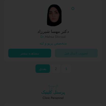
دکتر مهسا شیرزاد
,Dr
Mahsa Shirzad
متخصص پریو و لثه
عضویت:7سال قبل
مشاهده بیشتر
1
2
بعدی
پرسنل کلینیک
Clinic Personnel