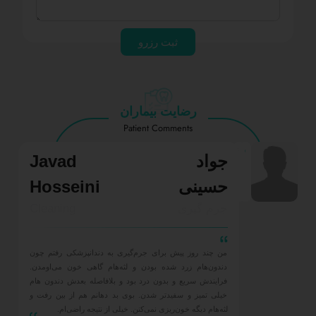
ثبت رزرو
رضایت بیماران
Patient Comments
جواد
Javad
حسینی
Hosseini
جرم گیری
Cleaning
من چند روز پیش برای جرم‌گیری به دندانپزشکی رفتم چون
دندون‌هام زرد شده بودن و لثه‌هام گاهی خون می‌اومدن.
فرایندش سریع و بدون درد بود و بلافاصله بعدش دندون هام
خیلی تمیز و سفیدتر شدن. بوی بد دهانم هم از بین رفت و
لثه‌هام دیگه خون‌ریزی نمی‌کنن. خیلی از نتیجه راضی‌ام.