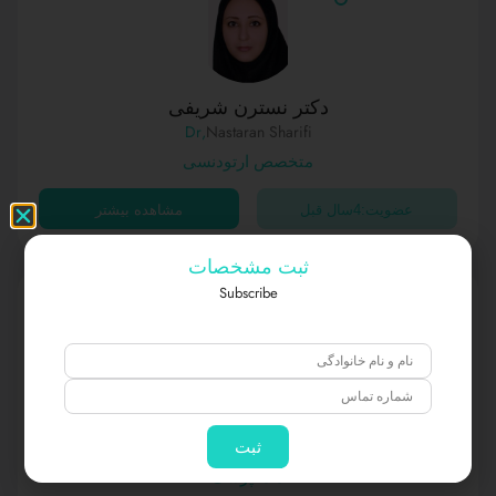
دکتر نسترن شریفی
,Dr
Nastaran Sharifi
متخصص ارتودنسی
عضویت:4سال قبل
مشاهده بیشتر
ثبت مشخصات
Subscribe
دکتر افشین مقصودی
,Dr
Afshin Maghsoodi
ثبت
دندانپزشک